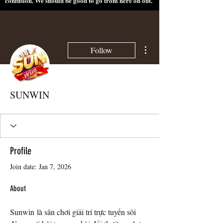
confusion. We should be good to go from here on out.
More actions
Follow
SUNWIN
Profile
Join date: Jan 7, 2026
About
Sunwin là sân chơi giải trí trực tuyến sôi 