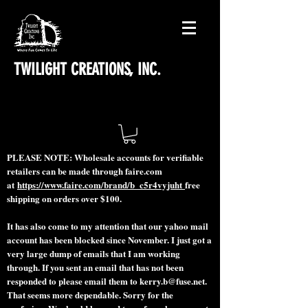
TWILIGHT CREATIONS, INC.
PLEASE NOTE: Wholesale accounts for verifiable
retailers can be made through faire.com
at
https://www.faire.com/brand/b_c5r4vyjuht
free
shipping on orders over $100.
It has also come to my attention that our yahoo mail
account has been blocked since November. I just got a
very large dump of emails that I am working
through. If you sent an email that has not been
responded to please email them to
kerry.b@fuse.net
.
That seems more dependable. Sorry for the