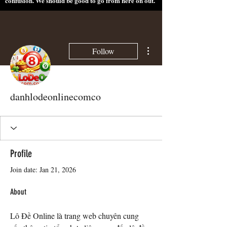
confusion. We should be good to go from here on out.
More actions
Follow
danhlodeonlinecomco
Profile
Join date: Jan 21, 2026
About
Lô Đề Online là trang web chuyên cung 