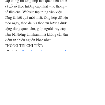
cấp thông tin tổng hợp liên quan đến lô đề 
và xổ số theo hướng cập nhật – hệ thống – 
dễ tiếp cận. Website tập trung vào việc 
đăng tải kết quả mới nhất, tổng hợp dữ liệu 
theo ngày, theo đài và theo xu hướng được 
cộng đồng quan tâm, giúp người truy cập 
nắm bắt thông tin nhanh mà không cần tìm 
kiếm từ nhiều nguồn khác nhau.
THÔNG TIN CHI TIẾT:
- Website: 
https://danhlodeonline.com.co/
- Địa chỉ: 30b Đ. Nguyễn Du, Binh Hoà, 
Thuận An, Bình Dương, Việt Nam
- Email: danhlodeonlinecomco@gmail.com
- Hotline: 0914071829
#danhlodeonline #trangchudanhlodeonline 
#linkvaodanhlodeonline 
#danhlodeonlinecomco
Email Contact:
twilightcreationsinc@yahoo.com