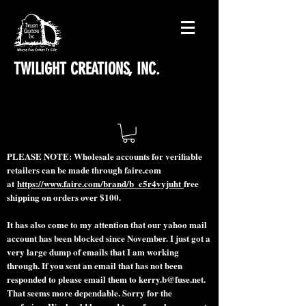
TWILIGHT CREATIONS, INC.
PLEASE NOTE: Wholesale accounts for verifiable
retailers can be made through faire.com
at
https://www.faire.com/brand/b_c5r4vyjuht
free
shipping on orders over $100.
It has also come to my attention that our yahoo mail
account has been blocked since November. I just got a
very large dump of emails that I am working
through. If you sent an email that has not been
responded to please email them to
kerry.b@fuse.net
.
That seems more dependable. Sorry for the