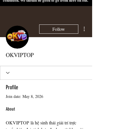
confusion. We should be good to go from here on out.
More actions
Follow
OKVIPTOP
Profile
Join date: May 8, 2026
About
OKVIPTOP là hệ sinh thái giải trí trực 