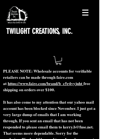
TWILIGHT CREATIONS, INC.
PLEASE NOTE: Wholesale accounts for verifiable
retailers can be made through faire.com
at
https://www.faire.com/brand/b_c5r4vyjuht
free
shipping on orders over $100.
It has also come to my attention that our yahoo mail
account has been blocked since November. I just got a
very large dump of emails that I am working
through. If you sent an email that has not been
responded to please email them to
kerry.b@fuse.net
.
That seems more dependable. Sorry for the