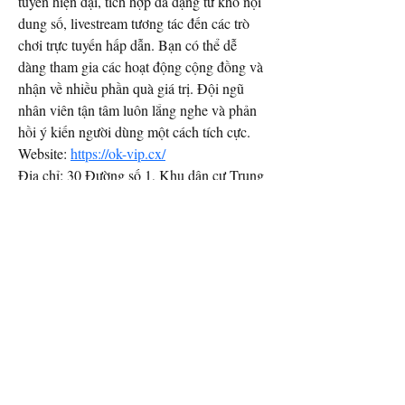
tuyến hiện đại, tích hợp đa dạng từ kho nội 
dung số, livestream tương tác đến các trò 
chơi trực tuyến hấp dẫn. Bạn có thể dễ 
dàng tham gia các hoạt động cộng đồng và 
nhận về nhiều phần quà giá trị. Đội ngũ 
nhân viên tận tâm luôn lắng nghe và phản 
hồi ý kiến người dùng một cách tích cực.
Website: 
https://ok-vip.cx/
Địa chỉ: 30 Đường số 1, Khu dân cư Trung 
Sơn, Bình Hưng, Hồ Chí Minh, Việt Nam
Phone: 0934158276
Email: contact@ok-vip.cx
#OKVIPTOP #okvipcx 
#conggameokviptop #trangchuokviptop 
#linkvaookviptop #giaitriokviptop
Email Contact:
twilightcreationsinc@yahoo.com
8594420598