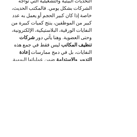
التحديات البيئية والتشغيلية التي تواجه 
الشركات بشكل يومي. فالمكتب الحديث، 
خاصة إذا كان كبير الحجم أو يعمل به عدد 
كبير من الموظفين، ينتج كميات كبيرة من 
النفايات الورقية، البلاستيكية، الإلكترونية، 
شركات 
وحتى العضوية. وهنا يأتي دور 
تنظيف المكاتب 
ليس فقط في جمع هذه 
إعادة 
النفايات، بل في دمج ممارسات 
التدوير والاستدامة 
ضمن عملياتها اليومية.
تنظيف مكاتب 
في الرياض، تقدم شركة 
الرياض 
حلولاً شاملة لإدارة النفايات 
المكتبية، بما في ذلك فرزها وتصنيفها وفقًا 
للمعايير البيئية المحلية والدولية، مما يساعد 
الشركات على خفض بصمتها الكربونية 
وتحسين تقييماتها من حيث الاستدامة.
Email Contact:
twilightcreationsinc@yahoo.com
8594420598