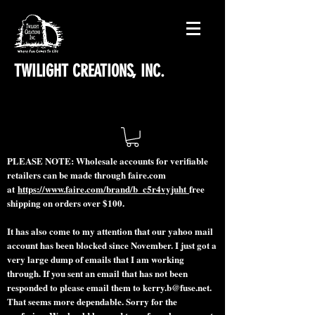
TWILIGHT CREATIONS, INC.
PLEASE NOTE: Wholesale accounts for verifiable
retailers can be made through faire.com
at
https://www.faire.com/brand/b_c5r4vyjuht
free
shipping on orders over $100.
It has also come to my attention that our yahoo mail
account has been blocked since November. I just got a
very large dump of emails that I am working
through. If you sent an email that has not been
responded to please email them to
kerry.b@fuse.net
.
That seems more dependable. Sorry for the