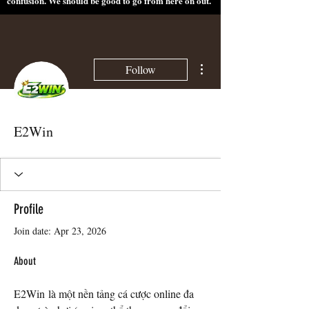
confusion. We should be good to go from here on out.
More actions
Follow
E2Win
Profile
Join date: Apr 23, 2026
About
E2Win là một nền tảng cá cược online đa 